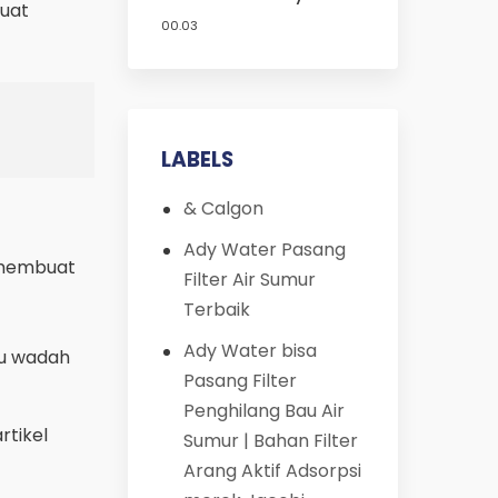
buat
Harga Murah
00.03
LABELS
& Calgon
Ady Water Pasang
k membuat
Filter Air Sumur
Terbaik
Ady Water bisa
au wadah
Pasang Filter
Penghilang Bau Air
rtikel
Sumur | Bahan Filter
Arang Aktif Adsorpsi