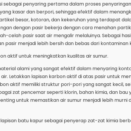
gsi sebagai penyaring pertama dalam proses penyaringan 
r yang kasar dan berpori, sehingga efektif dalam menang
rtikel besar, kotoran, dan kekeruhan yang terdapat dal
ingan dengan pasir bekerja dengan cara menahan partik
ah-celah pasir saat air mengalir melaluinya. Sebagai hasil
san pasir menjadi lebih bersih dan bebas dari kontaminan 
on aktif untuk meningkatkan kualitas air sumur.
material alami yang sangat efektif dalam menyaring kon
 air. Letakkan lapisan karbon aktif di atas pasir untuk m
rbon aktif memiliki struktur pori-pori yang sangat kecil, s
gai zat pencemar seperti klorin, bahan kimia, dan bau 
i penting untuk memastikan air sumur menjadi lebih murni 
lapisan batu kapur sebagai penyerap zat-zat kimia ber