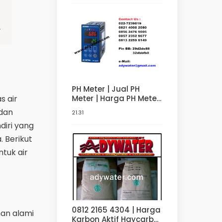
PH Meter | Jual PH
Meter | Harga PH Meter
s air
082140002080
dan
21.31
diri yang
 Berikut
tuk air
0812 2165 4304 | Harga
an alami
Karbon Aktif Haycarb