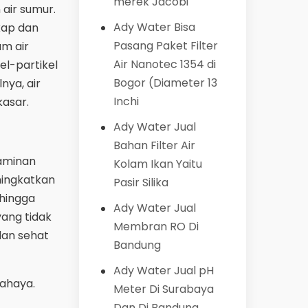
merek Jacobi
air sumur.
Ady Water Bisa
kap dan
Pasang Paket Filter
am air
Air Nanotec 1354 di
el-partikel
Bogor (Diameter 13
nya, air
Inchi
kasar.
Ady Water Jual
Bahan Filter Air
taminan
Kolam Ikan Yaitu
eningkatkan
Pasir Silika
ehingga
Ady Water Jual
yang tidak
Membran RO Di
dan sehat
Bandung
Ady Water Jual pH
bahaya.
Meter Di Surabaya
Dan Di Bandung