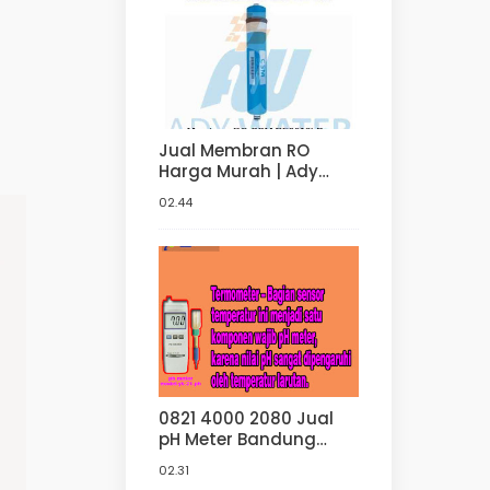
Jual Membran RO
Harga Murah | Ady
Water Jual Membran
02.44
RO Di Bandung
0821 4000 2080 Jual
pH Meter Bandung
Supplier pH Meter
02.31
Murah Di Ady Water