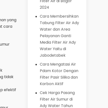
Filter Air di Bogor
2024
Cara Membersihkan
han yang
Tabung Filter Air Ady
ut cara
Water dan Area
Pelayanan Ganti
Media Filter Air Ady
sumur
Water Yaitu di
Jabodetabek
Cara Mengatasi Air
uk
Pdam Kotor Dengan
g tidak
Filter Pasir Silika dan
Karbon Aktif
 efektif
Cek Harga Pasang
Filter Air Sumur di
Ady Water Tahun
sumur