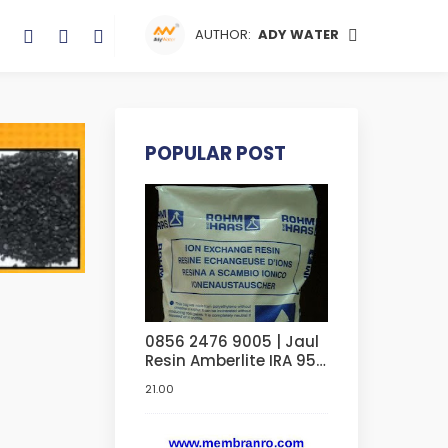
AUTHOR:
ADY WATER
POPULAR POST
0856 2476 9005 | Jaul
Resin Amberlite IRA 958
Sangat Murah Di
21.00
Bandung | Di Jakarta |
Di Bekasi | Di Surabaya
| Di Serang