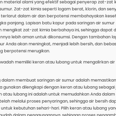
 material alami yang efektif sebagai penyerap zat-zat 
umur. Zat-zat kimia seperti logam berat, klorin, dan se
t terlarut dalam air dan berpotensi membahayakan keseh
ka panjang. Lapisan batu kapur pada saringan air sumur 
mengikat zat-zat kimia berbahaya ini, sehingga dapat d
kannya lebih aman untuk dikonsumsi. Dengan tambahan la
umur Anda akan meningkat, menjadi lebih bersih, dan bebas
g berpotensi merugikan.
wadah memiliki keran atau lubang untuk mengalirkan air
ng dalam membuat saringan air sumur adalah memastika
 gunakan dilengkapi dengan keran atau lubang sebagai j
eran atau lubang ini adalah untuk memudahkan Anda dalam
telah melalui proses penyaringan, sehingga air bersih d
ntuk kebutuhan sehari-hari. Pilih keran atau lubang yan
 mudah dalam penggunaannya, sehingga proses pengambi