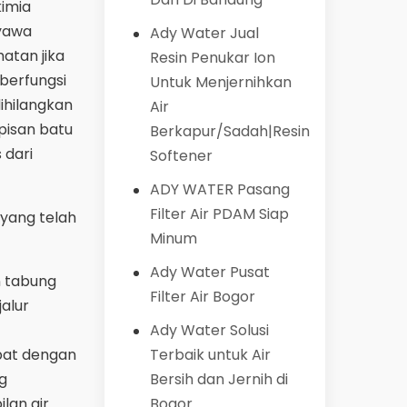
kimia
nyawa
Ady Water Jual
atan jika
Resin Penukar Ion
berfungsi
Untuk Menjernihkan
ihilangkan
Air
pisan batu
Berkapur/Sadah|Resin
 dari
Softener
ADY WATER Pasang
Filter Air PDAM Siap
 yang telah
Minum
Ady Water Pusat
n tabung
Filter Air Bogor
alur
Ady Water Solusi
apat dengan
Terbaik untuk Air
g
Bersih dan Jernih di
lan air
Bogor