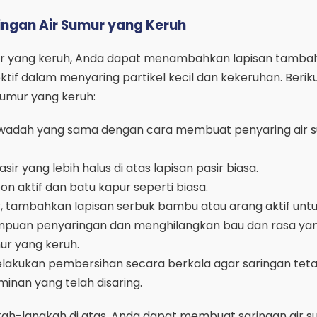
ngan Air Sumur yang Keruh
mur yang keruh, Anda dapat menambahkan lapisan tamba
ektif dalam menyaring partikel kecil dan kekeruhan. Berik
umur yang keruh:
 wadah yang sama dengan cara membuat penyaring air 
r yang lebih halus di atas lapisan pasir biasa.
on aktif dan batu kapur seperti biasa.
r, tambahkan lapisan serbuk bambu atau arang aktif unt
uan penyaringan dan menghilangkan bau dan rasa yan
mur yang keruh.
lakukan pembersihan secara berkala agar saringan tetap
inan yang telah disaring.
ah-langkah di atas, Anda dapat membuat saringan air 