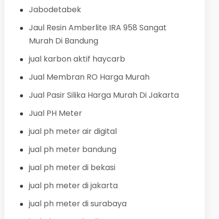
Jabodetabek
Jaul Resin Amberlite IRA 958 Sangat
Murah Di Bandung
jual karbon aktif haycarb
Jual Membran RO Harga Murah
Jual Pasir Silika Harga Murah Di Jakarta
Jual PH Meter
jual ph meter air digital
jual ph meter bandung
jual ph meter di bekasi
jual ph meter di jakarta
jual ph meter di surabaya