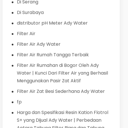
Di Serang
Di Surabaya
distributor pH Meter Ady Water
Filter Air
Filter Air Ady Water
Filter Air Rumah Tangga Terbaik
Filter Air Rumahan di Bogor Oleh Ady
Water | Kunci Dari Filter Air yang Berhasil
Menggunakan Pasir Zat Aktif
Filter Air Zat Besi Sederhana Ady Water
fp
Harga dan Spesifikasi Resin Kation Flotrol
S+ yang Dijual Ady Water | Perbedaan
Antara Tabung Filter Biasa dan Tabung