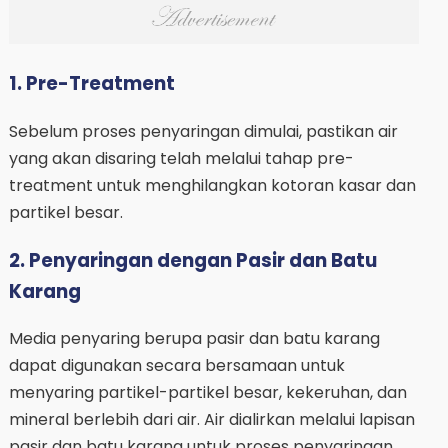
1. Pre-Treatment
Sebelum proses penyaringan dimulai, pastikan air
yang akan disaring telah melalui tahap pre-
treatment untuk menghilangkan kotoran kasar dan
partikel besar.
2. Penyaringan dengan Pasir dan Batu
Karang
Media penyaring berupa pasir dan batu karang
dapat digunakan secara bersamaan untuk
menyaring partikel-partikel besar, kekeruhan, dan
mineral berlebih dari air. Air dialirkan melalui lapisan
pasir dan batu karang untuk proses penyaringan.