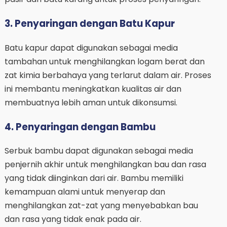
3. Penyaringan dengan Batu Kapur
Batu kapur dapat digunakan sebagai media
tambahan untuk menghilangkan logam berat dan
zat kimia berbahaya yang terlarut dalam air. Proses
ini membantu meningkatkan kualitas air dan
membuatnya lebih aman untuk dikonsumsi.
4. Penyaringan dengan Bambu
Serbuk bambu dapat digunakan sebagai media
penjernih akhir untuk menghilangkan bau dan rasa
yang tidak diinginkan dari air. Bambu memiliki
kemampuan alami untuk menyerap dan
menghilangkan zat-zat yang menyebabkan bau
dan rasa yang tidak enak pada air.