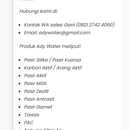
Hubungi kami di:
Kontak WA sales: Gani (0821 2742 4060)
Email: adywater@gmail.com
Produk Ady Water meliputi
Pasir Silika / Pasir Kuarsa
Karbon Aktif / Arang Aktif
Pasir Aktif
Pasir MGS
Pasir Zeolit
Pasir Antrasit
Pasir Garnet
Tawas
PAC