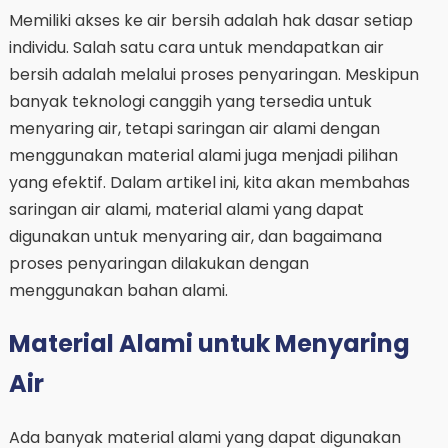
Memiliki akses ke air bersih adalah hak dasar setiap
individu. Salah satu cara untuk mendapatkan air
bersih adalah melalui proses penyaringan. Meskipun
banyak teknologi canggih yang tersedia untuk
menyaring air, tetapi saringan air alami dengan
menggunakan material alami juga menjadi pilihan
yang efektif. Dalam artikel ini, kita akan membahas
saringan air alami, material alami yang dapat
digunakan untuk menyaring air, dan bagaimana
proses penyaringan dilakukan dengan
menggunakan bahan alami.
Material Alami untuk Menyaring
Air
Ada banyak material alami yang dapat digunakan