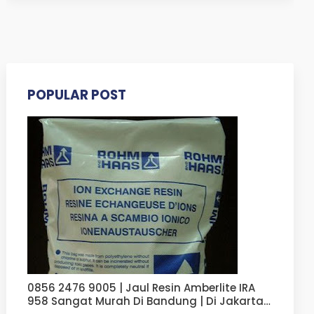
POPULAR POST
0856 2476 9005 | Jaul Resin Amberlite IRA
958 Sangat Murah Di Bandung | Di Jakarta |