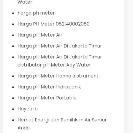
Water
harga ph meter
Harga PH Meter 082140002080
Harga pH Meter Air
Harga pH Meter Air Di Jakarta Timur
Harga pH Meter Air Di Jakarta Timur
distributor pH Meter Ady Water
Harga pH Meter Hanna Instrument
Harga pH Meter Hidroponik
Harga pH Meter Portable
Haycarb
Hemat Energi dan Bersihkan Air Sumur
Anda