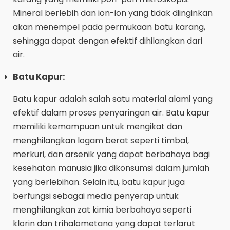
Mineral berlebih dan ion-ion yang tidak diinginkan
akan menempel pada permukaan batu karang,
sehingga dapat dengan efektif dihilangkan dari
air.
Batu Kapur:
Batu kapur adalah salah satu material alami yang
efektif dalam proses penyaringan air. Batu kapur
memiliki kemampuan untuk mengikat dan
menghilangkan logam berat seperti timbal,
merkuri, dan arsenik yang dapat berbahaya bagi
kesehatan manusia jika dikonsumsi dalam jumlah
yang berlebihan. Selain itu, batu kapur juga
berfungsi sebagai media penyerap untuk
menghilangkan zat kimia berbahaya seperti
klorin dan trihalometana yang dapat terlarut