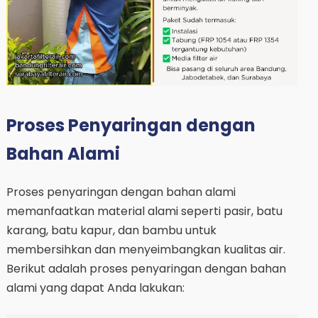
Proses Penyaringan dengan
Bahan Alami
Proses penyaringan dengan bahan alami
memanfaatkan material alami seperti pasir, batu
karang, batu kapur, dan bambu untuk
membersihkan dan menyeimbangkan kualitas air.
Berikut adalah proses penyaringan dengan bahan
alami yang dapat Anda lakukan: