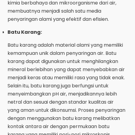
kimia berbahaya dan mikroorganisme dari air,
membuatnya menjadi salah satu media
penyaringan alami yang efektif dan efisien.
Batu Karang:
Batu karang adalah material alami yang memiliki
kemampuan unik dalam penyaringan air. Batu
karang dapat digunakan untuk menghilangkan
mineral berlebihan yang dapat menyebabkan air
menjadi keras atau memiliki rasa yang tidak enak.
Selain itu, batu karang juga berfungsi untuk
menyeimbangkan pH air, menjadikannya lebih
netral dan sesuai dengan standar kualitas air
yang aman untuk dikonsumsi. Proses penyaringan
dengan menggunakan batu karang melibatkan
kontak antara air dengan permukaan batu
karang yang memiliki pori-pori mikroskopis.