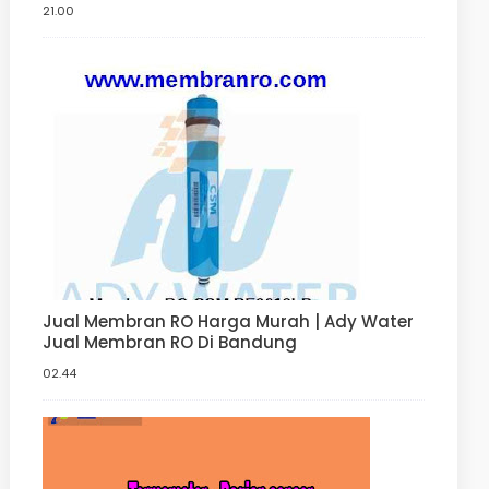
Di Bekasi | Di Surabaya | Di Serang
21.00
Jual Membran RO Harga Murah | Ady Water
Jual Membran RO Di Bandung
02.44