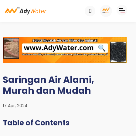
Saringan Air Alami,
Murah dan Mudah
17 Apr, 2024
Table of Contents