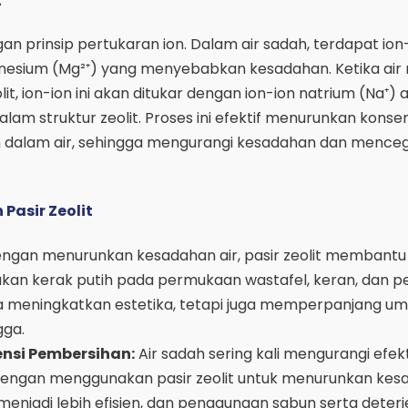
t
gan prinsip pertukaran ion. Dalam air sadah, terdapat ion
nesium (Mg²⁺) yang menyebabkan kesadahan. Ketika air 
lit, ion-ion ini akan ditukar dengan ion-ion natrium (Na⁺) 
alam struktur zeolit. Proses ini efektif menurunkan konsen
 dalam air, sehingga mengurangi kesadahan dan mence
asir Zeolit
ngan menurunkan kesadahan air, pasir zeolit membantu
n kerak putih pada permukaan wastafel, keran, dan p
nya meningkatkan estetika, tetapi juga memperpanjang um
gga.
ensi Pembersihan:
Air sadah sering kali mengurangi efekt
Dengan menggunakan pasir zeolit untuk menurunkan kesa
enjadi lebih efisien, dan penggunaan sabun serta deter