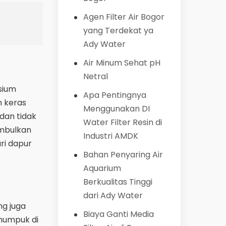
Agen Filter Air Bogor
yang Terdekat ya
Ady Water
Air Minum Sehat pH
Netral
sium
Apa Pentingnya
n keras
Menggunakan DI
dan tidak
Water Filter Resin di
imbulkan
Industri AMDK
ri dapur
Bahan Penyaring Air
Aquarium
Berkualitas Tinggi
dari Ady Water
ng juga
Biaya Ganti Media
numpuk di