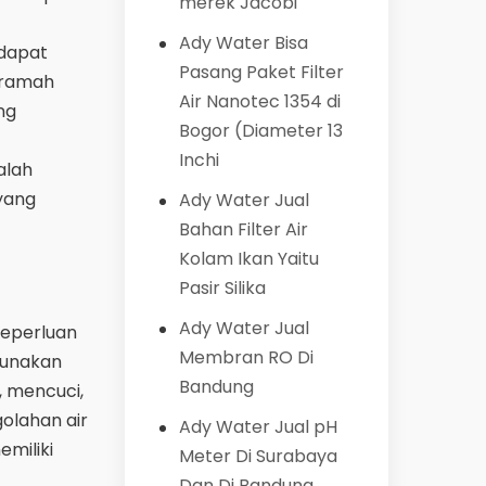
merek Jacobi
Ady Water Bisa
 dapat
Pasang Paket Filter
g ramah
Air Nanotec 1354 di
ng
Bogor (Diameter 13
Inchi
alah
yang
Ady Water Jual
Bahan Filter Air
Kolam Ikan Yaitu
Pasir Silika
Ady Water Jual
 keperluan
Membran RO Di
gunakan
Bandung
, mencuci,
golahan air
Ady Water Jual pH
miliki
Meter Di Surabaya
Dan Di Bandung