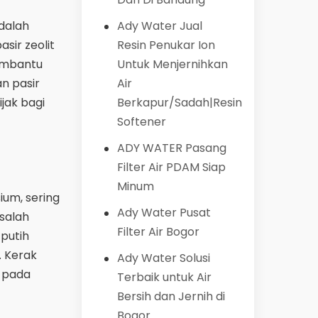
Ady Water Jual
dalah
Resin Penukar Ion
sir zeolit
Untuk Menjernihkan
membantu
Air
n pasir
Berkapur/Sadah|Resin
jak bagi
Softener
ADY WATER Pasang
Filter Air PDAM Siap
Minum
ium, sering
Ady Water Pusat
salah
Filter Air Bogor
putih
. Kerak
Ady Water Solusi
f pada
Terbaik untuk Air
Bersih dan Jernih di
Bogor