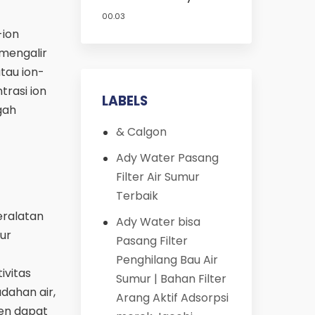
Harga Murah
00.03
-ion
mengalir
atau ion-
trasi ion
LABELS
gah
& Calgon
Ady Water Pasang
Filter Air Sumur
Terbaik
eralatan
Ady Water bisa
ur
Pasang Filter
Penghilang Bau Air
ivitas
Sumur | Bahan Filter
dahan air,
Arang Aktif Adsorpsi
jen dapat