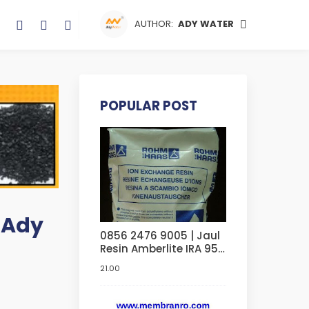
AUTHOR:
ADY WATER
POPULAR POST
i Ady
0856 2476 9005 | Jaul
Resin Amberlite IRA 958
Sangat Murah Di
21.00
Bandung | Di Jakarta |
Di Bekasi | Di Surabaya
| Di Serang