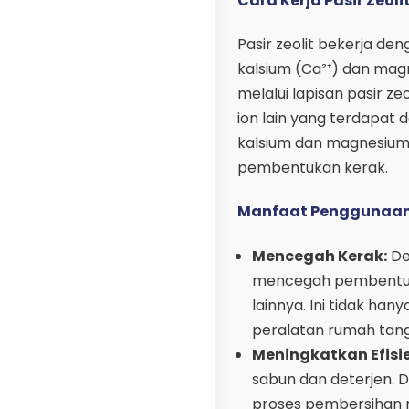
Cara Kerja Pasir Zeoli
Pasir zeolit bekerja den
kalsium (Ca²⁺) dan mag
melalui lapisan pasir zeo
ion lain yang terdapat d
kalsium dan magnesium
pembentukan kerak.
Manfaat Penggunaan P
Mencegah Kerak:
De
mencegah pembentuka
lainnya. Ini tidak ha
peralatan rumah tan
Meningkatkan Efisi
sabun dan deterjen. 
proses pembersihan m