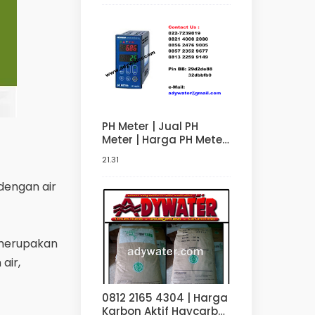
PH Meter | Jual PH
Meter | Harga PH Meter
082140002080
21.31
 dengan air
g merupakan
air,
0812 2165 4304 | Harga
Karbon Aktif Haycarb