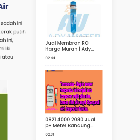
Air
 sadah ini
erak putih
h ini,
Jual Membran RO
iliki
Harga Murah | Ady
Water Jual Membran
 atau
02.44
RO Di Bandung
0821 4000 2080 Jual
pH Meter Bandung
Supplier pH Meter
02.31
Murah Di Ady Water