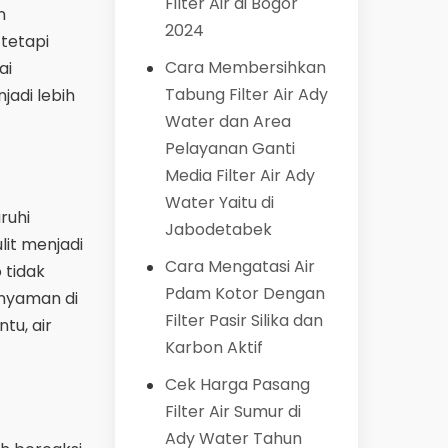
Filter Air di Bogor
n
2024
 tetapi
Cara Membersihkan
ai
Tabung Filter Air Ady
jadi lebih
Water dan Area
Pelayanan Ganti
Media Filter Air Ady
Water Yaitu di
ruhi
Jabodetabek
it menjadi
Cara Mengatasi Air
 tidak
Pdam Kotor Dengan
 nyaman di
Filter Pasir Silika dan
tu, air
Karbon Aktif
Cek Harga Pasang
Filter Air Sumur di
Ady Water Tahun