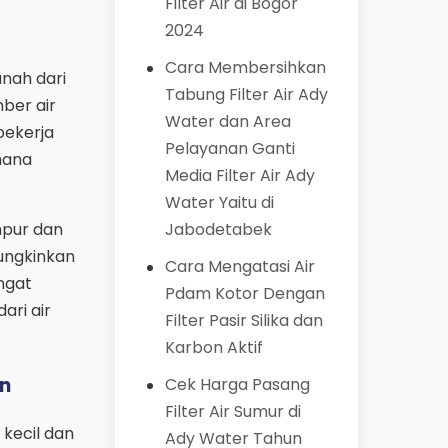
Filter Air di Bogor
2024
Cara Membersihkan
anah dari
Tabung Filter Air Ady
ber air
Water dan Area
 bekerja
Pelayanan Ganti
mana
Media Filter Air Ady
Water Yaitu di
Jabodetabek
umpur dan
mungkinkan
Cara Mengatasi Air
ngat
Pdam Kotor Dengan
ari air
Filter Pasir Silika dan
Karbon Aktif
en
Cek Harga Pasang
Filter Air Sumur di
 kecil dan
Ady Water Tahun