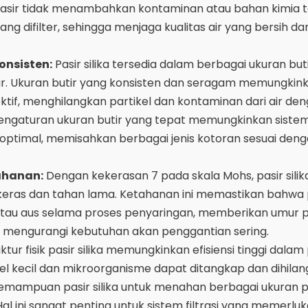
sir tidak menambahkan kontaminan atau bahan kimia
ang difilter, sehingga menjaga kualitas air yang bersih d
onsisten:
Pasir silika tersedia dalam berbagai ukuran buti
sar. Ukuran butir yang konsisten dan seragam memungkin
tif, menghilangkan partikel dan kontaminan dari air de
. Pengaturan ukuran butir yang tepat memungkinkan sistem 
 optimal, memisahkan berbagai jenis kotoran sesuai den
ahanan:
Dengan kekerasan 7 pada skala Mohs, pasir silik
keras dan tahan lama. Ketahanan ini memastikan bahwa p
tau aus selama proses penyaringan, memberikan umur 
an mengurangi kebutuhan akan penggantian sering.
ktur fisik pasir silika memungkinkan efisiensi tinggi dalam
tikel kecil dan mikroorganisme dapat ditangkap dan dihila
emampuan pasir silika untuk menahan berbagai ukuran p
 Hal ini sangat penting untuk sistem filtrasi yang memerlu