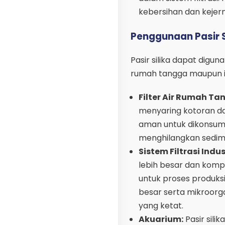
kebersihan dan kejerni
Penggunaan Pasir Si
Pasir silika dapat digun
rumah tangga maupun i
Filter Air Rumah Ta
menyaring kotoran dan
aman untuk dikonsumsi
menghilangkan sedime
Sistem Filtrasi Indus
lebih besar dan kompl
untuk proses produksi
besar serta mikroorg
yang ketat.
Akuarium:
Pasir sili