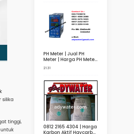
PH Meter | Jual PH
Meter | Harga PH Meter
082140002080
21.31
k
silika
at tinggi,
0812 2165 4304 | Harga
g untuk
Karbon Aktif Haycarb