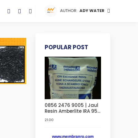
AUTHOR:
ADY WATER
POPULAR POST
0856 2476 9005 | Jaul
Resin Amberlite IRA 958
Sangat Murah Di
21.00
Bandung | Di Jakarta |
Di Bekasi | Di Surabaya
| Di Serang