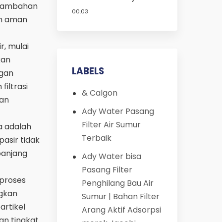
 tambahan
Harga Murah
00.03
an aman
r, mulai
kan
LABELS
ngan
filtrasi
& Calgon
gan
Ady Water Pasang
Filter Air Sumur
a adalah
Terbaik
asir tidak
panjang
Ady Water bisa
Pasang Filter
 proses
Penghilang Bau Air
ngkan
Sumur | Bahan Filter
artikel
Arang Aktif Adsorpsi
kan tingkat