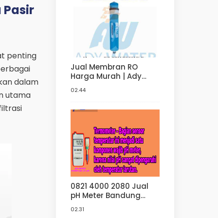
 Pasir
at penting
Jual Membran RO
berbagai
Harga Murah | Ady
nakan dalam
Water Jual Membran
02.44
han utama
RO Di Bandung
ltrasi
0821 4000 2080 Jual
pH Meter Bandung
Supplier pH Meter
02.31
Murah Di Ady Water