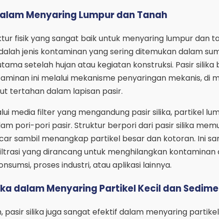
a dalam Menyaring Lumpur dan Tanah
ruktur fisik yang sangat baik untuk menyaring lumpur dan t
adalah jenis kontaminan yang sering ditemukan dalam sum
utama setelah hujan atau kegiatan konstruksi. Pasir silika
aminan ini melalui mekanisme penyaringan mekanis, di 
but tertahan dalam lapisan pasir.
lui media filter yang mengandung pasir silika, partikel l
am pori-pori pasir. Struktur berpori dari pasir silika me
car sambil menangkap partikel besar dan kotoran. Ini sa
iltrasi yang dirancang untuk menghilangkan kontaminan d
sumsi, proses industri, atau aplikasi lainnya.
ilika dalam Menyaring Partikel Kecil dan Sedim
 pasir silika juga sangat efektif dalam menyaring partikel