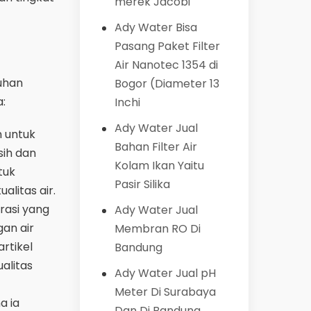
merek Jacobi
Ady Water Bisa
Pasang Paket Filter
Air Nanotec 1354 di
tuhan
Bogor (Diameter 13
:
Inchi
Ady Water Jual
n untuk
Bahan Filter Air
sih dan
Kolam Ikan Yaitu
tuk
Pasir Silika
litas air.
trasi yang
Ady Water Jual
gan air
Membran RO Di
rtikel
Bandung
alitas
Ady Water Jual pH
Meter Di Surabaya
a ia
Dan Di Bandung